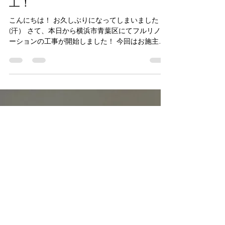
creahome
2022年6月1日
読了時間: 2分
本日からフルリノベーション着
工！
こんにちは！ お久しぶりになってしまいました
(汗） さて、本日から横浜市青葉区にてフルリノベ
ーションの工事が開始しました！ 今回はお施主様
のご厚意で工事中の現場をご覧いただける現場見
学会も兼ねております！ 工事中の風景や裏側をご
覧いただけるのは通常ご依頼いただいたお客様の
み...