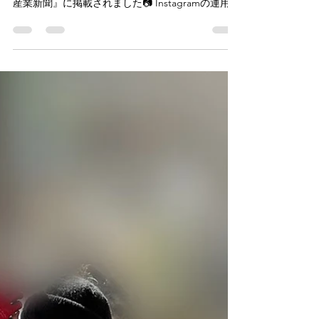
ますね💦 creahomeが7月10日発行の『リフォーム
産業新聞』に掲載されました📷 Instagramの運用に
ついての話や代表鈴木のインタビューもあるので
ぜひご覧ください✨...