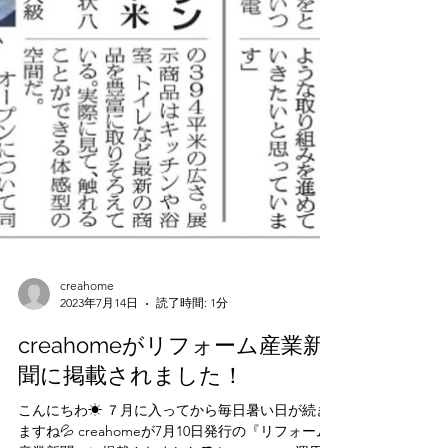
creahome
2023年7月14日
読了時間: 1分
creahomeがリフォーム産業新
聞に掲載されました！
こんにちわ☀ ７月に入ってから毎日暑い日が続き